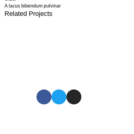
A lacus bibendum pulvinar
Related Projects
KITCHEN
SUSPENDISSE QUAM AT VESTIBULUM
Contact us