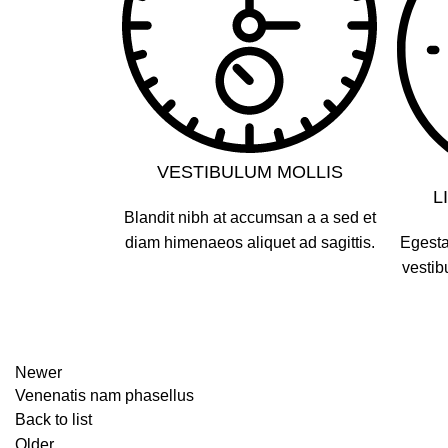
VESTIBULUM MOLLIS
L
Blandit nibh at accumsan a a sed et
diam himenaeos aliquet ad sagittis.
Egesta
vestib
Newer
Venenatis nam phasellus
Back to list
Older