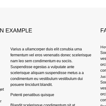
ON EXAMPLE
F
How
Varius a ullamcorper duis elit conubia urna
Sod
fermentum vel eros venenatis donec scelerisque
ves
nam leo sem condimentum eu sociis.
orc
Suspendisse egestas a vulputate ante
com
scelerisque aliquam suspendisse metus a a
Jus
condimentum eu vestibulum vestibulum dui
Sod
posuere tincidunt blandit.
ves
get
orc
Potenti penatibus quisque
com
r
Blandit scelerisque condimentum sit at
Por