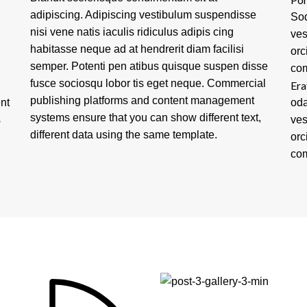
adipiscing. Adipiscing vestibulum suspendisse
Sod
nisi vene natis iaculis ridiculus adipis cing
ves
habitasse neque ad at hendrerit diam facilisi
orc
semper. Potenti pen atibus quisque suspen disse
com
fusce sociosqu lobor tis eget neque. Commercial
Era
publishing platforms and content management
nt
oda
systems ensure that you can show different text,
s
ves
different data using the same template.
orc
com