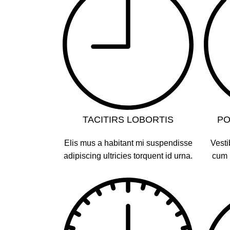
TACITIRS LOBORTIS
PO
Elis mus a habitant mi suspendisse
Vesti
adipiscing ultricies torquent id urna.
cum p